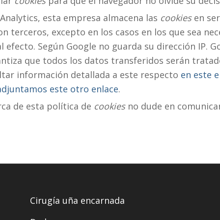
alar
cookies
para que el navegador no olvide su deci
Analytics, esta empresa almacena las
cookies
en ser
 terceros, excepto en los casos en los que sea nec
al efecto. Según Google no guarda su dirección IP. G
tiza que todos los datos transferidos serán tratad
tar información detallada a este respecto
en este e
 adjuntamos este otro enlace
.
ca de esta política de
cookies
no dude en comunicars
Cirugía uña encarnada