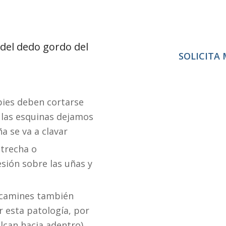
del dedo gordo del
SOLICITA
 pies deben cortarse
 las esquinas dejamos
a se va a clavar
strecha o
sión sobre las uñas y
 camines también
 esta patología, por
lcan hacia adentro)