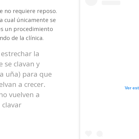
ue no requiere reposo.
 la cual únicamente se
 es un procedimiento
do de la clínica.
 estrechar la
e se clavan y
la uña) para que
lvan a crecer.
Ver es
 no vuelven a
 clavar