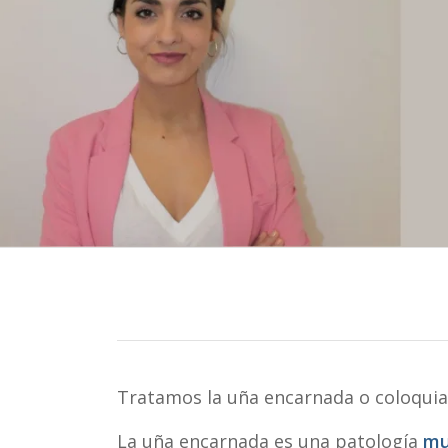
Tratamos la uña encarnada o coloqui
La uña encarnada es una patología
mu