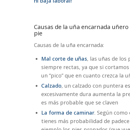
ni baja laboral!
Causas de la uña encarnada uñero 
pie
Causas de la uña encarnada:
Mal corte de uñas
, las uñas de los
siempre rectas, ya que si cortamos
un “pico” que en cuanto crezca la uñ
Calzado
, un calzado con puntera e
excesivamente dura aumenta la pre
es más probable que se claven
La forma de caminar
. Según como
tienes más probabilidad de padecer
ejemplo los pies pronados (que vue